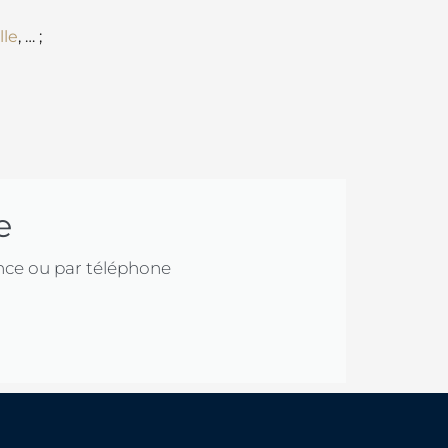
lle
, … ;
e
nce ou par téléphone